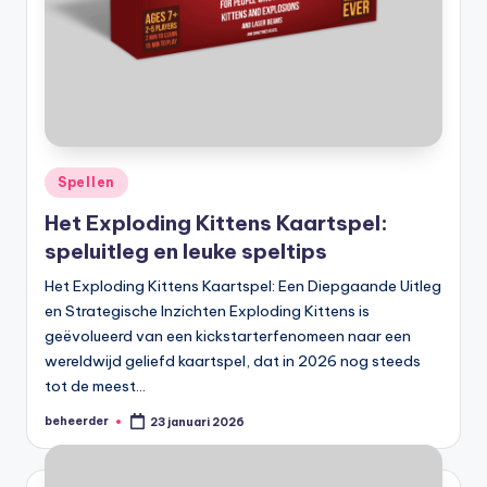
Geplaatst
Spellen
in
Het Exploding Kittens Kaartspel:
speluitleg en leuke speltips
Het Exploding Kittens Kaartspel: Een Diepgaande Uitleg
en Strategische Inzichten Exploding Kittens is
geëvolueerd van een kickstarterfenomeen naar een
wereldwijd geliefd kaartspel, dat in 2026 nog steeds
tot de meest…
beheerder
23 januari 2026
Geplaatst
door