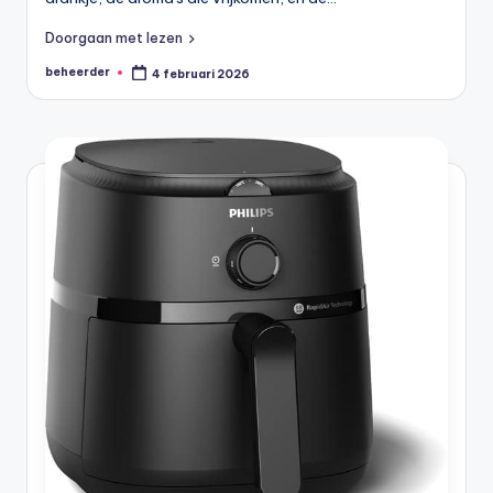
Doorgaan met lezen
beheerder
4 februari 2026
Geplaatst
door