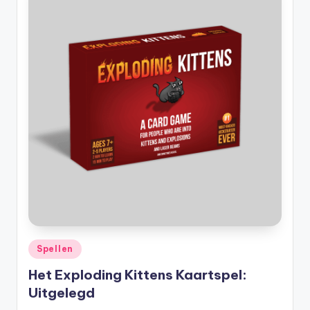
Geplaatst
Spellen
in
Het Exploding Kittens Kaartspel:
Uitgelegd