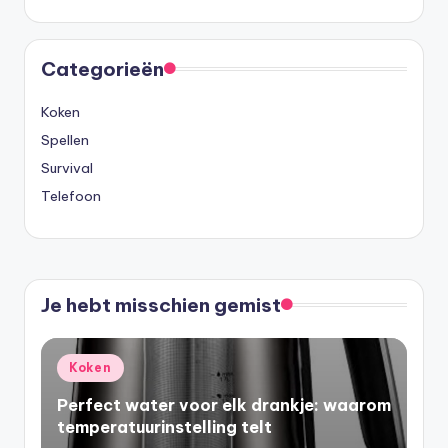
Categorieën
Koken
Spellen
Survival
Telefoon
Je hebt misschien gemist
Geplaatst
Koken
in
Perfect water voor elk drankje: waarom
temperatuurinstelling telt