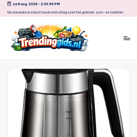
za 8 aug. 2026
-
2:29:57 PM
Ga
De nieuwste product trends met uitleg over het gebruik, voor- en nadelen.
naar
de
inhoud
T
r
e
n
d
i
n
g