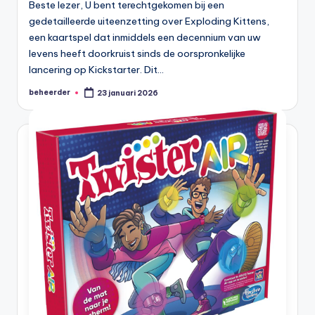
Beste lezer, U bent terechtgekomen bij een
gedetailleerde uiteenzetting over Exploding Kittens,
een kaartspel dat inmiddels een decennium van uw
levens heeft doorkruist sinds de oorspronkelijke
lancering op Kickstarter. Dit…
beheerder
23 januari 2026
Geplaatst
door