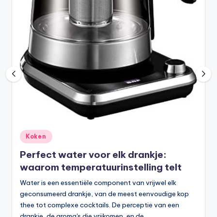
G
i
d
s
.
n
l
Geplaatst
Koken
in
Perfect water voor elk drankje:
waarom temperatuurinstelling telt
Water is een essentiële component van vrijwel elk
geconsumeerd drankje, van de meest eenvoudige kop
thee tot complexe cocktails. De perceptie van een
drankje, de aroma's die vrijkomen, en de…