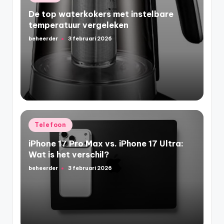
in
De top waterkokers met instelbare
temperatuur vergeleken
beheerder
3 februari 2026
Geplaatst
door
Geplaatst
Telefoon
in
iPhone 17 Pro Max vs. iPhone 17 Ultra:
Wat is het verschil?
beheerder
3 februari 2026
Geplaatst
door