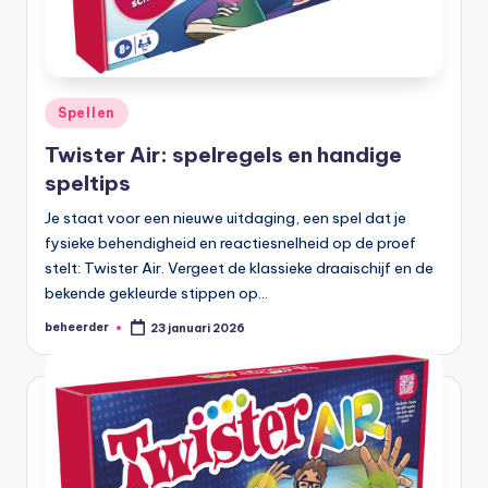
Geplaatst
Spellen
in
Twister Air: spelregels en handige
speltips
Je staat voor een nieuwe uitdaging, een spel dat je
fysieke behendigheid en reactiesnelheid op de proef
stelt: Twister Air. Vergeet de klassieke draaischijf en de
bekende gekleurde stippen op…
beheerder
23 januari 2026
Geplaatst
door