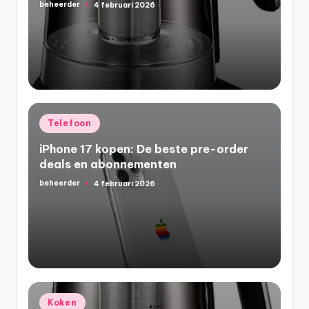
beheerder
4 februari 2026
Geplaatst
door
Geplaatst
Telefoon
in
iPhone 17 kopen: De beste pre-order
deals en abonnementen
beheerder
4 februari 2026
Geplaatst
door
Geplaatst
Koken