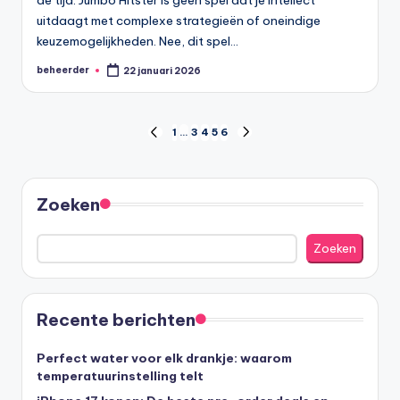
de tijd. Jumbo Hitster is geen spel dat je intellect
uitdaagt met complexe strategieën of oneindige
keuzemogelijkheden. Nee, dit spel…
beheerder
22 januari 2026
Geplaatst
door
Berichten
1
…
3
4
5
6
VORIGE
VOLGENDE
PAGINA
PAGINA
paginering
Zoeken
Zoeken
Recente berichten
Perfect water voor elk drankje: waarom
temperatuurinstelling telt